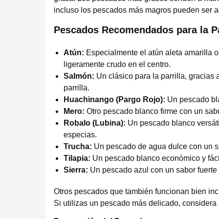
incluso los pescados más magros pueden ser as
Pescados Recomendados para la Par
Atún:
Especialmente el atún aleta amarilla o 
ligeramente crudo en el centro.
Salmón:
Un clásico para la parrilla, gracias
parrilla.
Huachinango (Pargo Rojo):
Un pescado blan
Mero:
Otro pescado blanco firme con un sabor
Robalo (Lubina):
Un pescado blanco versátil
especias.
Trucha:
Un pescado de agua dulce con un sabo
Tilapia:
Un pescado blanco económico y fácil
Sierra:
Un pescado azul con un sabor fuerte y
Otros pescados que también funcionan bien inclu
Si utilizas un pescado más delicado, considera 