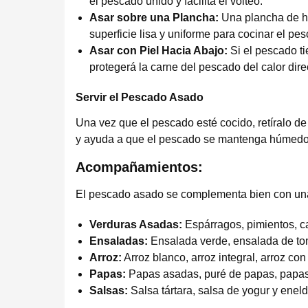
el pescado unido y facilita el volteo.
Asar sobre una Plancha:
Una plancha de hi
superficie lisa y uniforme para cocinar el pesc
Asar con Piel Hacia Abajo:
Si el pescado ti
protegerá la carne del pescado del calor dire
Servir el Pescado Asado
Una vez que el pescado esté cocido, retíralo de 
y ayuda a que el pescado se mantenga húmedo
Acompañamientos:
El pescado asado se complementa bien con un
Verduras Asadas:
Espárragos, pimientos, c
Ensaladas:
Ensalada verde, ensalada de tom
Arroz:
Arroz blanco, arroz integral, arroz con
Papas:
Papas asadas, puré de papas, papas 
Salsas:
Salsa tártara, salsa de yogur y eneld